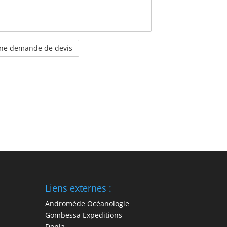
Liens externes :
Andromède Océanologie
Gombessa Expeditions
Donia