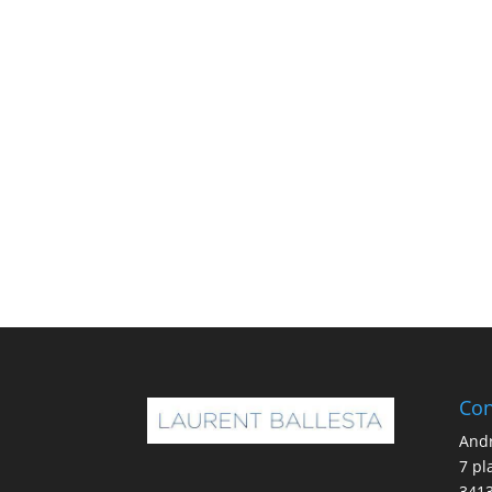
Con
And
7 pl
341