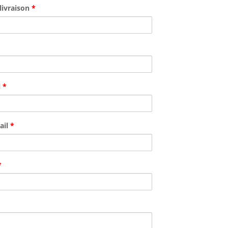
livraison
*
l
*
ail
*
*