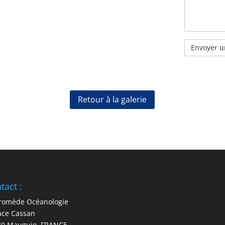
Retour à la galerie
tact :
romède Océanologie
ace Cassan
30 Mauguio, FRANCE