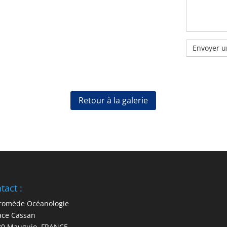
Retour à la galerie
tact :
romède Océanologie
ace Cassan
30 Mauguio, FRANCE