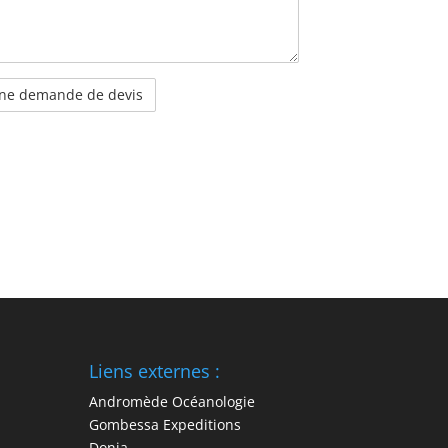
Liens externes :
Andromède Océanologie
Gombessa Expeditions
Donia