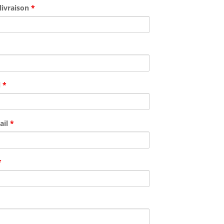
livraison
*
l
*
ail
*
*