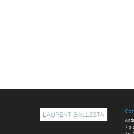
Con
And
7 pl
341