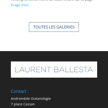
tirage d’art
.
TOUTES LES GALERIES
Contact :
Andromède Océanologie
7 place Cassan