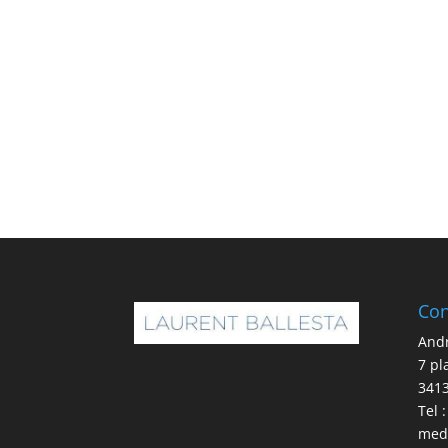
Con
And
7 pl
341
Tel 
med