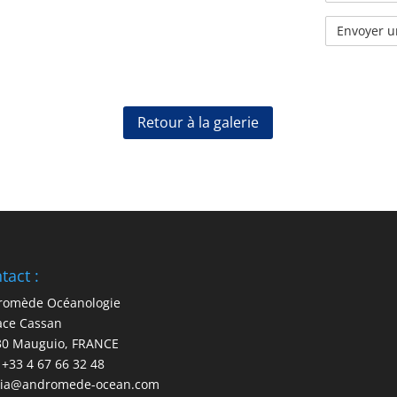
Retour à la galerie
tact :
romède Océanologie
ace Cassan
30 Mauguio, FRANCE
: +33 4 67 66 32 48
ia@andromede-ocean.com