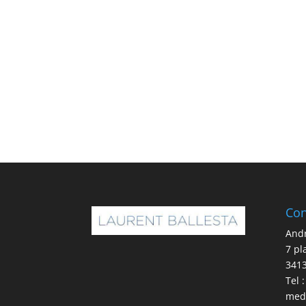
Con
And
7 pl
341
Tel 
med