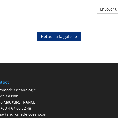
Retour à la galerie
tact :
romède Océanologie
ace Cassan
30 Mauguio, FRANCE
: +33 4 67 66 32 48
ia@andromede-ocean.com