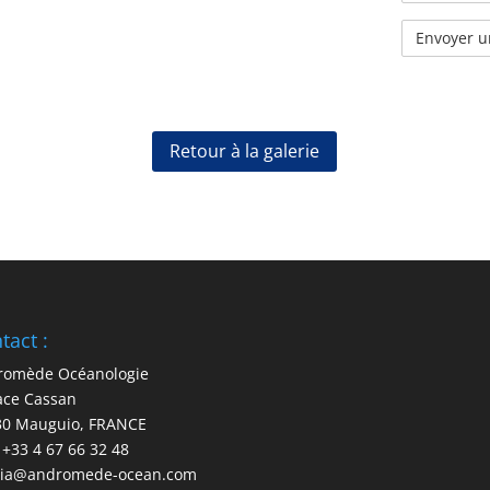
Retour à la galerie
tact :
romède Océanologie
ace Cassan
30 Mauguio, FRANCE
: +33 4 67 66 32 48
ia@andromede-ocean.com