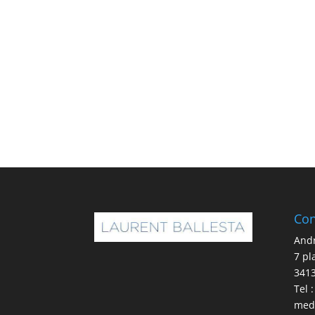
Con
And
7 pl
341
Tel 
med